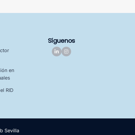
Síguenos
ctor
ión en
uales
 el RID
 Sevilla